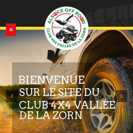
B
I
E
N
V
E
N
U
E
S
U
R
L
E
S
I
T
E
D
U